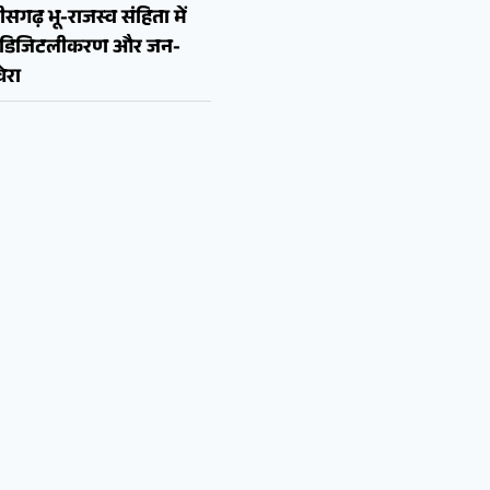
ीसगढ़ भू-राजस्व संहिता में
न, डिजिटलीकरण और जन-
ेरा