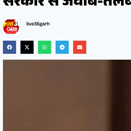
सरकार से जवाब-तल
live36garh