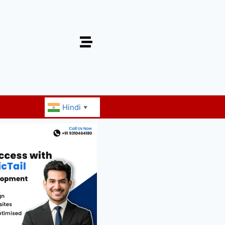
Hindi
▼