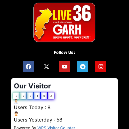
Follow Us :
Our Visitor
0
2
5
4
9
2
Users Today : 8
Users Yesterday : 58
Powered By
WPS Visitor Counter