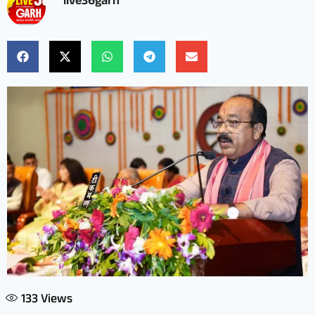
live36garh
133
Views