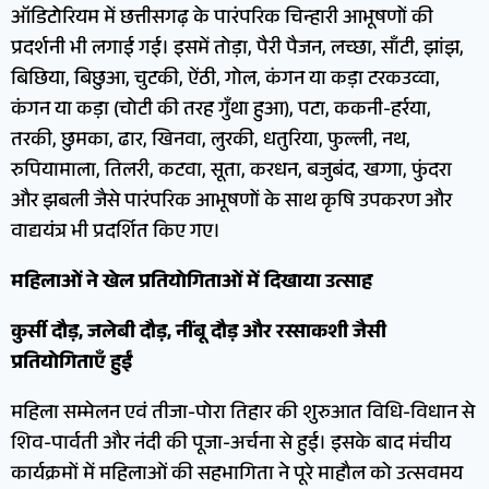
ऑडिटोरियम में छत्तीसगढ़ के पारंपरिक चिन्हारी आभूषणों की
प्रदर्शनी भी लगाई गई। इसमें तोड़ा, पैरी पैजन, लच्छा, साँटी, झांझ,
बिछिया, बिछुआ, चुटकी, ऐंठी, गोल, कंगन या कड़ा टरकउव्वा,
कंगन या कड़ा (चोटी की तरह गुँथा हुआ), पटा, ककनी-हर्रया,
तरकी, छुमका, ढार, खिनवा, लुरकी, धतुरिया, फुल्ली, नथ,
रुपियामाला, तिलरी, कटवा, सूता, करधन, बजुबंद, खग्गा, फुंदरा
और झबली जैसे पारंपरिक आभूषणों के साथ कृषि उपकरण और
वाद्ययंत्र भी प्रदर्शित किए गए।
महिलाओं ने खेल प्रतियोगिताओं में दिखाया उत्साह
कुर्सी दौड़, जलेबी दौड़, नींबू दौड़ और रस्साकशी जैसी
प्रतियोगिताएँ हुईं
महिला सम्मेलन एवं तीजा-पोरा तिहार की शुरुआत विधि-विधान से
शिव-पार्वती और नंदी की पूजा-अर्चना से हुई। इसके बाद मंचीय
कार्यक्रमों में महिलाओं की सहभागिता ने पूरे माहौल को उत्सवमय