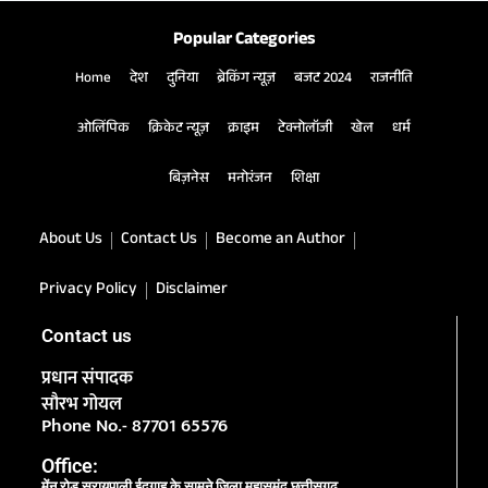
Popular Categories
Home
देश
दुनिया
ब्रेकिंग न्यूज़
बजट 2024
राजनीति
ओलिंपिक
क्रिकेट न्यूज़
क्राइम
टेक्नोलॉजी
खेल
धर्म
बिज़नेस
मनोरंजन
शिक्षा
About Us
Contact Us
Become an Author
Privacy Policy
Disclaimer
Contact us
प्रधान संपादक
सौरभ गोयल
Phone No.- 87701 65576
Office:
मेंन रोड सरायपाली ईदगाह के सामने जिला महासमुंद छत्तीसगढ़