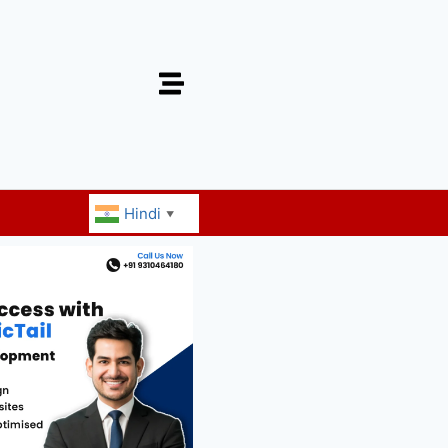
Hindi
▼