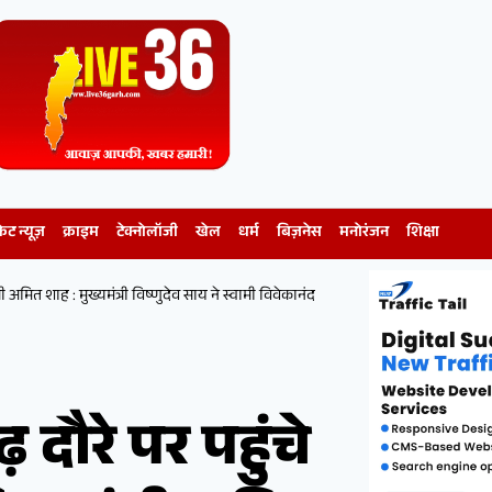
केट न्यूज़
क्राइम
टेक्नोलॉजी
खेल
धर्म
बिज़नेस
मनोरंजन
शिक्षा
ी अमित शाह : मुख्यमंत्री विष्णुदेव साय ने स्वामी विवेकानंद
दौरे पर पहुंचे