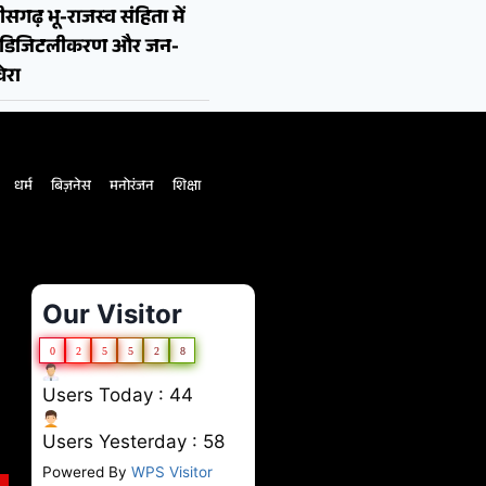
ीसगढ़ भू-राजस्व संहिता में
न, डिजिटलीकरण और जन-
ेरा
धर्म
बिज़नेस
मनोरंजन
शिक्षा
Our Visitor
0
2
5
5
2
8
Users Today : 44
Users Yesterday : 58
Powered By
WPS Visitor