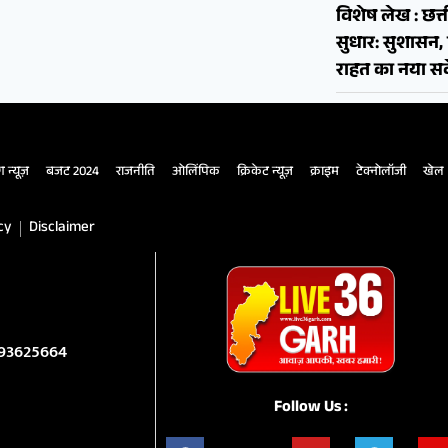
विशेष लेख : छत्त
सुधार: सुशास
राहत का नया सव
ंग न्यूज़
बजट 2024
राजनीति
ओलिंपिक
क्रिकेट न्यूज़
क्राइम
टेक्नोलॉजी
खेल
cy
Disclaimer
993625664
Follow Us :