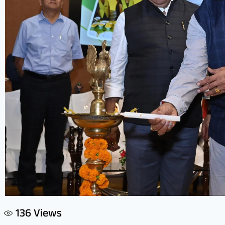
136
Views