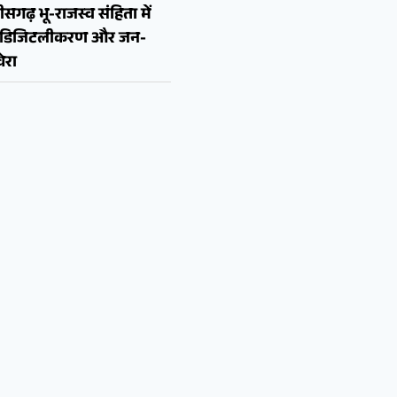
ीसगढ़ भू-राजस्व संहिता में
न, डिजिटलीकरण और जन-
ेरा