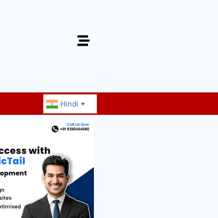
Hindi
▼