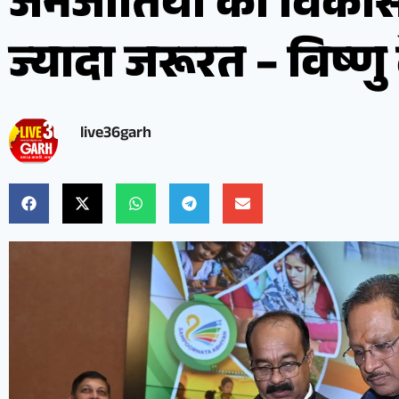
जनजातियों को विका
ज्यादा जरूरत – विष्णु
live36garh