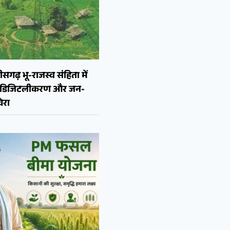
ीसगढ़ भू-राजस्व संहिता में
न, डिजिटलीकरण और जन-
ेरा