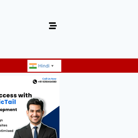
Hindi
▼