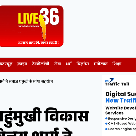
केट न्यूज़
क्राइम
टेक्नोलॉजी
खेल
धर्म
बिज़नेस
मनोरंजन
शिक्षा
मा ने समाज प्रमुखों से मांगा सहयोग
चहुंमुखी विकास