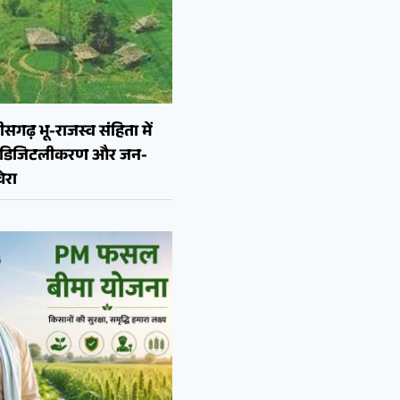
ीसगढ़ भू-राजस्व संहिता में
न, डिजिटलीकरण और जन-
ेरा