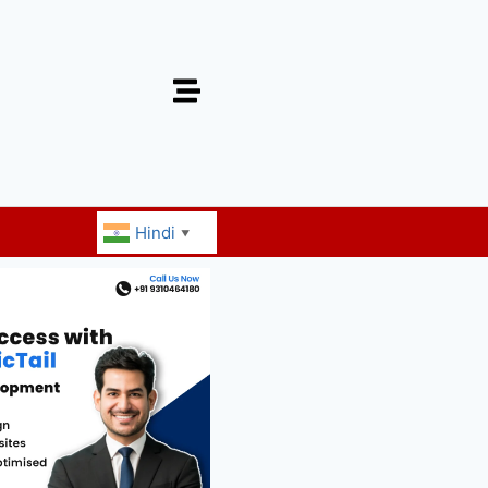
Hindi
▼