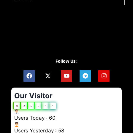
Follow Us :
Our Visitor
0
2
5
5
4
4
Users Today : 60
Users Yesterday : 58