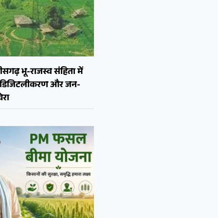
ीसगढ़ भू-राजस्व संहिता में
न, डिजिटलीकरण और जन-
ेरा