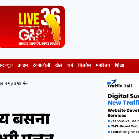
केट न्यूज़
क्राइम
टेक्नोलॉजी
खेल
धर्म
बिज़नेस
मनोरंजन
शिक्षा
यक्रम में हुए शामिल
 साय बसना