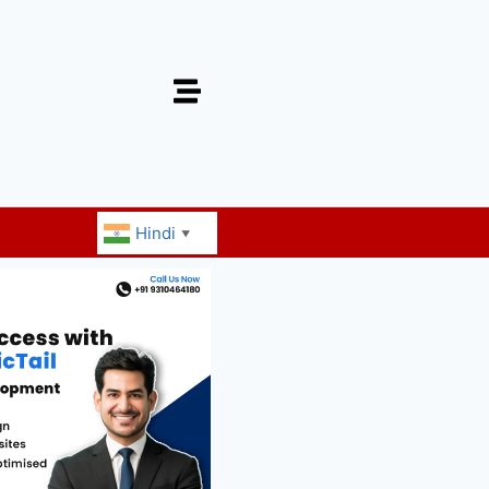
Hindi
▼