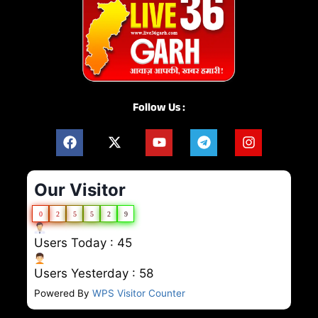
Follow Us :
Our Visitor
0
2
5
5
2
9
Users Today : 45
Users Yesterday : 58
Powered By
WPS Visitor Counter