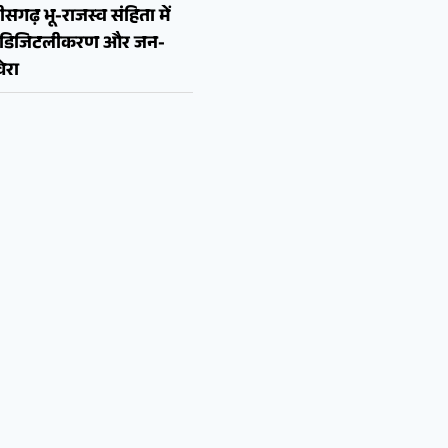
ीसगढ़ भू-राजस्व संहिता में
न, डिजिटलीकरण और जन-
ेरा