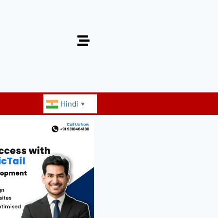
Hindi
▼