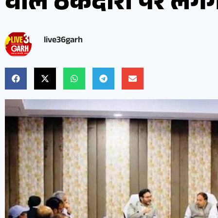
वाले ठेकेदारों पर लगेग
live36garh