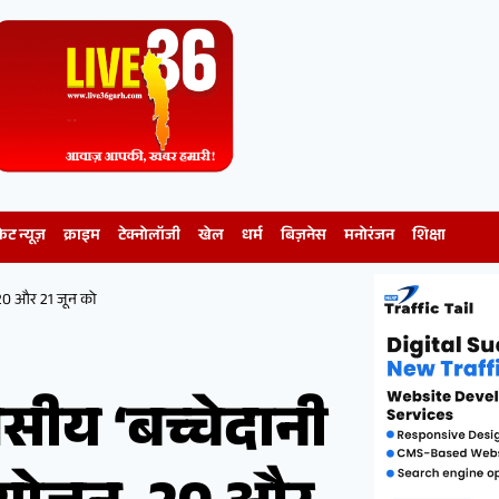
केट न्यूज़
क्राइम
टेक्नोलॉजी
खेल
धर्म
बिज़नेस
मनोरंजन
शिक्षा
 20 और 21 जून को
वसीय ‘बच्चेदानी