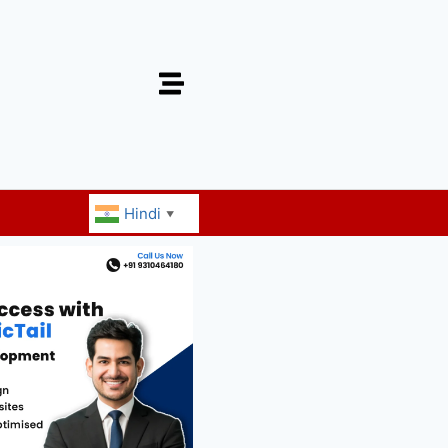
Hindi
▼