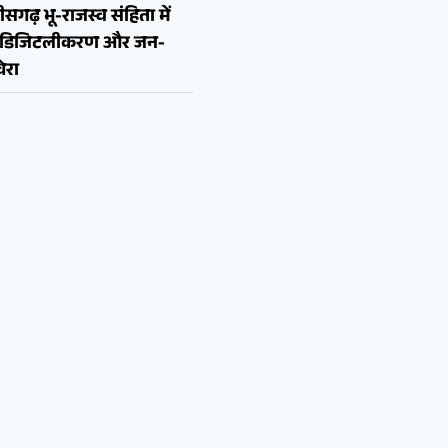
ीसगढ़ भू-राजस्व संहिता में
न, डिजिटलीकरण और जन-
ेरा