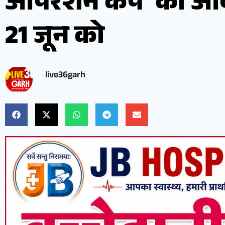
ऑपरेशन कैंप’ का आ
21 जून को
live36garh